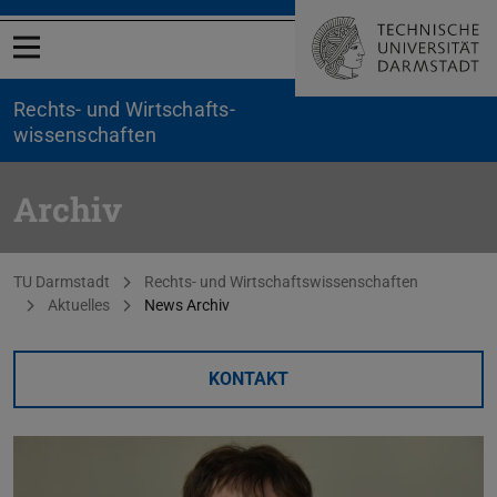
Menü öffnen
Rechts- und Wirtschafts­
wissenschaften
Archiv
Sie befinden sich hier:
TU Darmstadt
Rechts- und Wirtschaftswissenschaften
Aktuelles
News Archiv
KONTAKT