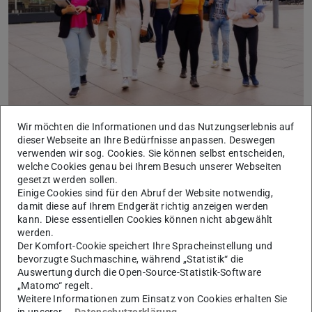
Wir möchten die Informationen und das Nutzungserlebnis auf
Bewerbungsphase für das
dieser Webseite an Ihre Bedürfnisse anpassen. Deswegen
Deutschlandstipendium startet
verwenden wir sog. Cookies. Sie können selbst entscheiden,
15.09.2025
welche Cookies genau bei Ihrem Besuch unserer Webseiten
Bewerbungszeitraum: 15. September bis 12.Oktober 2025
gesetzt werden sollen.
Ab sofort und bis zum 12. Oktober 2025 können sich
Einige Cookies sind für den Abruf der Website notwendig,
Studierende und Erstsemester der TU Darmstadt um das
damit diese auf Ihrem Endgerät richtig anzeigen werden
Deutschlandstipendium bewerben. Wer sich für eine Förderu…
kann. Diese essentiellen Cookies können nicht abgewählt
werden.
Der Komfort-Cookie speichert Ihre Spracheinstellung und
bevorzugte Suchmaschine, während „Statistik“ die
Auswertung durch die Open-Source-Statistik-Software
„Matomo“ regelt.
Weitere Informationen zum Einsatz von Cookies erhalten Sie
in unserer
Datenschutzerklärung
.