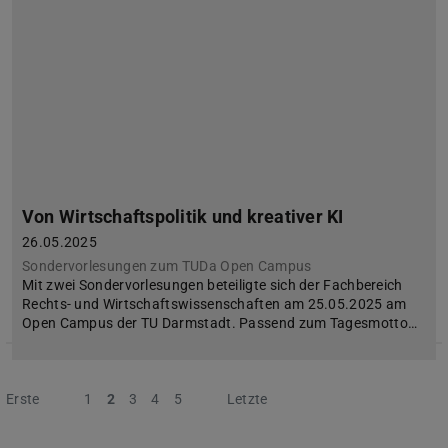
Von Wirtschaftspolitik und kreativer KI
26.05.2025
Sondervorlesungen zum TUDa Open Campus
Mit zwei Sondervorlesungen beteiligte sich der Fachbereich
Rechts- und Wirtschaftswissenschaften am 25.05.2025 am
Open Campus der TU Darmstadt. Passend zum Tagesmotto…
Erste
Vorherige
1
2
3
4
5
Nächste
Letzte