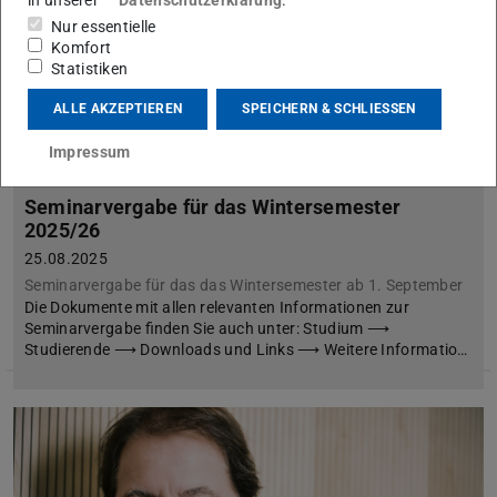
Nur essentielle
Komfort
Statistiken
ALLE AKZEPTIEREN
SPEICHERN & SCHLIESSEN
Impressum
Seminarvergabe für das Wintersemester
2025/26
25.08.2025
Seminarvergabe für das das Wintersemester ab 1. September
Die Dokumente mit allen relevanten Informationen zur
Seminarvergabe finden Sie auch unter: Studium ⟶
Studierende ⟶ Downloads und Links ⟶ Weitere Informatio…