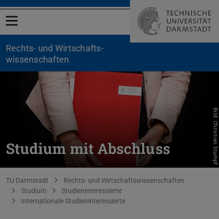
Menü öffnen
Rechts- und Wirtschafts­
wissenschaften
Bild: Christian Stumpf
Studium mit Abschluss
Sie befinden sich hier:
TU Darmstadt
Rechts- und Wirtschaftswissenschaften
Studium
Studieninteressierte
Internationale Studieninteressierte