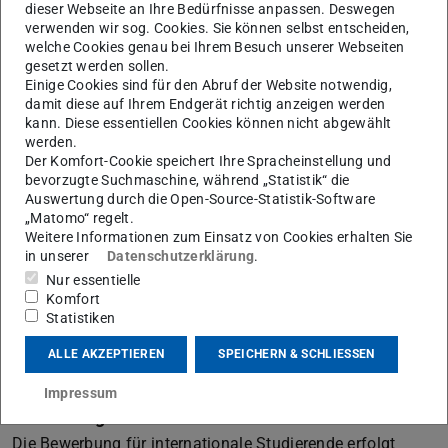
dieser Webseite an Ihre Bedürfnisse anpassen. Deswegen
Elektrotechnik und Informationstechnik
Bachelor
|
verwenden wir sog. Cookies. Sie können selbst entscheiden,
Master
welche Cookies genau bei Ihrem Besuch unserer Webseiten
Wirtschaftsingenieurwesen – technische Fachrichtung
gesetzt werden sollen.
Einige Cookies sind für den Abruf der Website notwendig,
Maschinenbau
Bachelor
|
Master
damit diese auf Ihrem Endgerät richtig anzeigen werden
Wirtschaftsinformatik
Bachelor
|
Master
kann. Diese essentiellen Cookies können nicht abgewählt
werden.
Außerdem können folgende beiden englischsprachigen
Der Komfort-Cookie speichert Ihre Spracheinstellung und
Masterstudiengänge studiert werden:
bevorzugte Suchmaschine, während „Statistik“ die
Auswertung durch die Open-Source-Statistik-Software
Entrepreneurship and Innovation Management
„Matomo“ regelt.
Weitere Informationen zum Einsatz von Cookies erhalten Sie
Logistics and Supply Chain Management
in unserer
Datenschutzerklärung
.
Weiterhin besteht die Möglichkeit für Studierende der
Nur essentielle
Komfort
Universidade de São Paulo, der École Centrale de Lyon,
Statistiken
der Kungliga Tekniska Högskolan und der Universidad
ALLE AKZEPTIEREN
SPEICHERN & SCHLIESSEN
Politécnica de Madrid an den
Double Degree
Programmen
des Fachbereichs teilzunehmen.
Impressum
Bewerbung
Die Bewerbung für internationale Studierende erfolgt