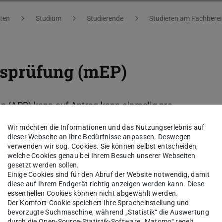
ten
Studium
Studierende
Studieren am Fachberei
sprüfung (mEP)
(APB) kann auf Antrag kann einmalig pro
ten schriftlichen Wiederholungsprüfung eine
Wir möchten die Informationen und das Nutzungserlebnis auf
 werden. Geht kein Antrag innerhalb der
dieser Webseite an Ihre Bedürfnisse anpassen. Deswegen
verwenden wir sog. Cookies. Sie können selbst entscheiden,
ig nicht bestanden.
welche Cookies genau bei Ihrem Besuch unserer Webseiten
gesetzt werden sollen.
Einige Cookies sind für den Abruf der Website notwendig, damit
diese auf Ihrem Endgerät richtig anzeigen werden kann. Diese
essentiellen Cookies können nicht abgewählt werden.
rdnung abgelegt oder beantragt wurde,
Der Komfort-Cookie speichert Ihre Spracheinstellung und
wird, eine nicht bestandene schriftliche
bevorzugte Suchmaschine, während „Statistik“ die Auswertung
durch die Open-Source-Statistik-Software „Matomo“ regelt.