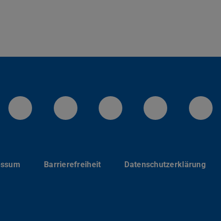
LinkedIn-Seite der TU Darmstadt
Instagram-Kanal der TU 
Bluesky-Kanal de
Facebook-
You
essum
Barrierefreiheit
Datenschutzerklärung