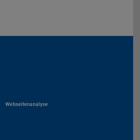
Darmstadt
r TU Darmstadt
Seite der TU Darmstadt
Tube-Kanal der TU Darmstadt
Webseitenanalyse