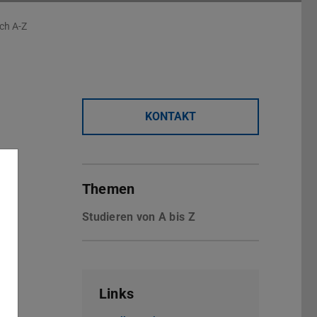
ch A-Z
KONTAKT
Themen
Studieren von A bis Z
Links