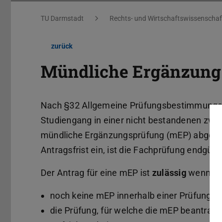
Sie befinden sich hier:
TU Darmstadt
Rechts- und Wirtschaftswissenschaf
zurück
Mündliche Ergänzung
Nach §32 Allgemeine Prüfungsbestimmungen 
Studiengang in einer nicht bestandenen zwei
mündliche Ergänzungsprüfung (mEP) abgelegt
Antragsfrist ein, ist die Fachprüfung endgült
Der Antrag für eine mEP ist
zulässig
wenn:
noch keine mEP innerhalb einer Prüfungso
die Prüfung, für welche die mEP beantragt 