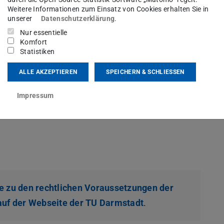
Weitere Informationen zum Einsatz von Cookies erhalten Sie in
er Veröffentlichung des Prüfungsergebnisses in
unserer
Datenschutzerklärung
.
egt.
Nur essentielle
Komfort
Statistiken
nn:
ALLE AKZEPTIEREN
SPEICHERN & SCHLIESSEN
unentschuldigtes Fehlen, Abgabe eines leeren
h erfolgt ist
Impressum
be des Prüfungsergebnisses nicht eingehalten
e zu den rechtlichen Voraussetzungen der
uf der Webseite der TU Darmstadt
.