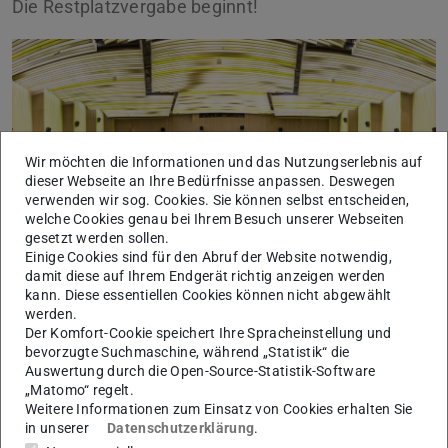
Die Restplatzvergabe beginnt!
Bild: Jakob Kaliszewski
Wir möchten die Informationen und das Nutzungserlebnis auf
dieser Webseite an Ihre Bedürfnisse anpassen. Deswegen
verwenden wir sog. Cookies. Sie können selbst entscheiden,
welche Cookies genau bei Ihrem Besuch unserer Webseiten
gesetzt werden sollen.
Einige Cookies sind für den Abruf der Website notwendig,
damit diese auf Ihrem Endgerät richtig anzeigen werden
kann. Diese essentiellen Cookies können nicht abgewählt
Interessierte Studierende können sich ab sofort um die
werden.
Der Komfort-Cookie speichert Ihre Spracheinstellung und
noch freien Seminarplätze direkt bei den Fachgebieten
bevorzugte Suchmaschine, während „Statistik“ die
bewerben.
Auswertung durch die Open-Source-Statistik-Software
„Matomo“ regelt.
Eine Übersicht über die Restplätze für das
Weitere Informationen zum Einsatz von Cookies erhalten Sie
Sommersemester 2026 finden Sie unter
Studium >
in unserer
Datenschutzerklärung
.