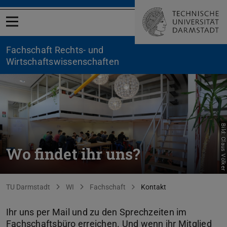
Menü öffnen
Fachschaft Rechts- und
Wirtschaftswissenschaften
Bild: Claus Völker
Wo findet ihr uns?
Sie befinden sich hier:
TU Darmstadt
WI
Fachschaft
Kontakt
Ihr uns per Mail und zu den Sprechzeiten im
Fachschaftsbüro erreichen. Und wenn ihr Mitglied