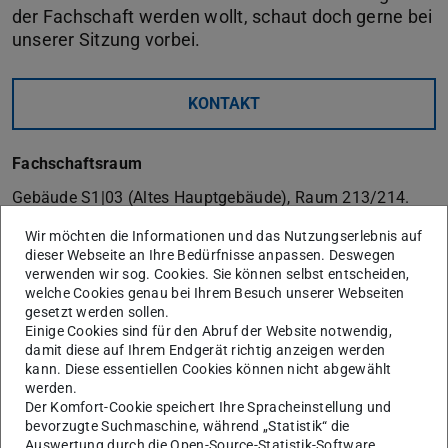
der Fachschaft werden wollt, schaut doch gerne bei
unserer Sitzung vorbei.
KONTAKT
Fachschaftsraum
Gebäude S1|03 (Altes Hauptgebäude), Raum 213/214.
Vom Haupteingang (Hochschulstr. 1) aus an der
Wir möchten die Informationen und das Nutzungserlebnis auf
dieser Webseite an Ihre Bedürfnisse anpassen. Deswegen
Pförtnerloge vorbei nach links. An der Ecke dann bis in
verwenden wir sog. Cookies. Sie können selbst entscheiden,
den zweiten Stock hochgehen und dem Ostflügel
welche Cookies genau bei Ihrem Besuch unserer Webseiten
(rechtsrum) folgen. Auf der linken Seite befindet sich das
gesetzt werden sollen.
Einige Cookies sind für den Abruf der Website notwendig,
Lernzentrum und der Fachschaftsraum.
damit diese auf Ihrem Endgerät richtig anzeigen werden
Sprechstunden
kann. Diese essentiellen Cookies können nicht abgewählt
werden.
Während unserer Sprechstunden (Mo.-Fr.: 12:00-13:00
Der Komfort-Cookie speichert Ihre Spracheinstellung und
bevorzugte Suchmaschine, während „Statistik“ die
Uhr) könnt ihr gerne bei uns vorbeikommen. In der
Auswertung durch die Open-Source-Statistik-Software