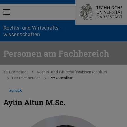
Menü öffnen
Rechts- und Wirtschafts­
wissenschaften
Personen am Fachbereich
Sie befinden sich hier:
TU Darmstadt
Rechts- und Wirtschaftswissenschaften
Der Fachbereich
Personenliste
zurück
Aylin Altun
M.Sc.