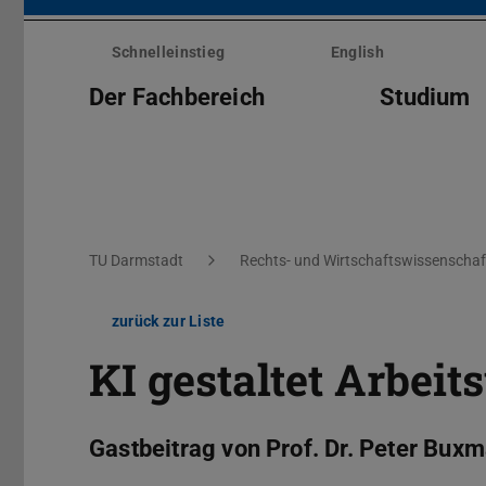
Menü
überspringen
Schnelleinstieg
English
Der Fachbereich
Studium
Sie befinden sich hier:
TU Darmstadt
Rechts- und Wirtschaftswissenschaf
zurück zur Liste
KI gestaltet Arbeit
Gastbeitrag von Prof. Dr. Peter Bux