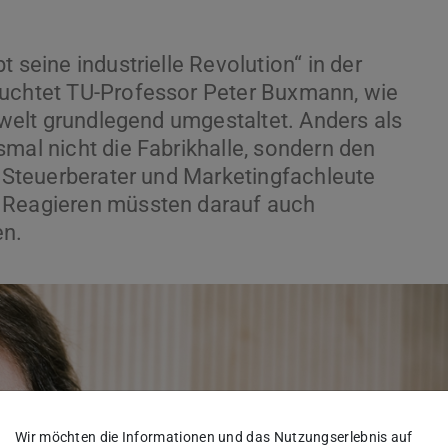
 seine industrielle Revolution“ in der
euchtet TU-Professor Peter Buxmann, wie
tswelt grundlegend umgestaltet. Anders als
mal nicht die Fabrikhalle, sondern den
, Steuerberater und Marketingfachleute
. Reagieren müssten darauf auch
en.
Wir möchten die Informationen und das Nutzungserlebnis auf